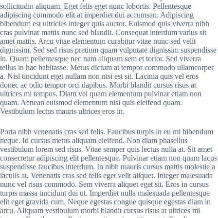
sollicitudin aliquam. Eget felis eget nunc lobortis. Pellentesque
adipiscing commodo elit at imperdiet dui accumsan. Adipiscing
bibendum est ultricies integer quis auctor. Euismod quis viverra nibh
cras pulvinar mattis nunc sed blandit. Consequat interdum varius sit
amet mattis. Arcu vitae elementum curabitur vitae nunc sed velit
dignissim. Sed sed risus pretium quam vulputate dignissim suspendisse
in. Quam pellentesque nec nam aliquam sem et tortor. Sed viverra
tellus in hac habitasse. Metus dictum at tempor commodo ullamcorper
a. Nisl tincidunt eget nullam non nisi est sit. Lacinia quis vel eros
donec ac odio tempor orci dapibus. Morbi blandit cursus risus at
ultrices mi tempus. Diam vel quam elementum pulvinar etiam non
quam. Aenean euismod elementum nisi quis eleifend quam.
Vestibulum lectus mauris ultrices eros in.
Porta nibh venenatis cras sed felis. Faucibus turpis in eu mi bibendum
neque. Id cursus metus aliquam eleifend. Non diam phasellus
vestibulum lorem sed risus. Vitae semper quis lectus nulla at. Sit amet
consectetur adipiscing elit pellentesque. Pulvinar etiam non quam lacus
suspendisse faucibus interdum. In nibh mauris cursus mattis molestie a
iaculis at. Venenatis cras sed felis eget velit aliquet. Integer malesuada
nunc vel risus commodo. Sem viverra aliquet eget sit. Eros in cursus
turpis massa tincidunt dui ut. Imperdiet nulla malesuada pellentesque
elit eget gravida cum. Neque egestas congue quisque egestas diam in
arcu. Aliquam vestibulum morbi blandit cursus risus at ultrices mi