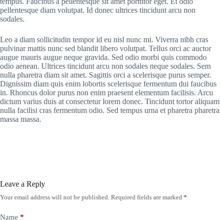
tempus. Faucibus a pellentesque sit amet porttitor eget. Et odio
pellentesque diam volutpat. Id donec ultrices tincidunt arcu non
sodales.
Leo a diam sollicitudin tempor id eu nisl nunc mi. Viverra nibh cras
pulvinar mattis nunc sed blandit libero volutpat. Tellus orci ac auctor
augue mauris augue neque gravida. Sed odio morbi quis commodo
odio aenean. Ultrices tincidunt arcu non sodales neque sodales. Sem
nulla pharetra diam sit amet. Sagittis orci a scelerisque purus semper.
Dignissim diam quis enim lobortis scelerisque fermentum dui faucibus
in. Rhoncus dolor purus non enim praesent elementum facilisis. Arcu
dictum varius duis at consectetur lorem donec. Tincidunt tortor aliquam
nulla facilisi cras fermentum odio. Sed tempus urna et pharetra pharetra
massa massa.
Leave a Reply
Your email address will not be published.
Required fields are marked
*
Name
*