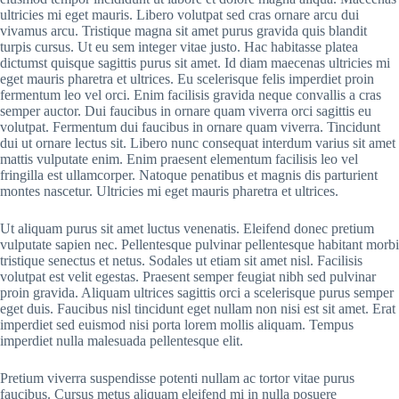
ultricies mi eget mauris. Libero volutpat sed cras ornare arcu dui
vivamus arcu. Tristique magna sit amet purus gravida quis blandit
turpis cursus. Ut eu sem integer vitae justo. Hac habitasse platea
dictumst quisque sagittis purus sit amet. Id diam maecenas ultricies mi
eget mauris pharetra et ultrices. Eu scelerisque felis imperdiet proin
fermentum leo vel orci. Enim facilisis gravida neque convallis a cras
semper auctor. Dui faucibus in ornare quam viverra orci sagittis eu
volutpat. Fermentum dui faucibus in ornare quam viverra. Tincidunt
dui ut ornare lectus sit. Libero nunc consequat interdum varius sit amet
mattis vulputate enim. Enim praesent elementum facilisis leo vel
fringilla est ullamcorper. Natoque penatibus et magnis dis parturient
montes nascetur. Ultricies mi eget mauris pharetra et ultrices.
Ut aliquam purus sit amet luctus venenatis. Eleifend donec pretium
vulputate sapien nec. Pellentesque pulvinar pellentesque habitant morbi
tristique senectus et netus. Sodales ut etiam sit amet nisl. Facilisis
volutpat est velit egestas. Praesent semper feugiat nibh sed pulvinar
proin gravida. Aliquam ultrices sagittis orci a scelerisque purus semper
eget duis. Faucibus nisl tincidunt eget nullam non nisi est sit amet. Erat
imperdiet sed euismod nisi porta lorem mollis aliquam. Tempus
imperdiet nulla malesuada pellentesque elit.
Pretium viverra suspendisse potenti nullam ac tortor vitae purus
faucibus. Cursus metus aliquam eleifend mi in nulla posuere